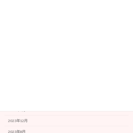
カテゴリー
ルミナの活動
事務局より
アーカイブ
2024年9月
2024年7月
2024年4月
2024年2月
2023年12月
2023年8月